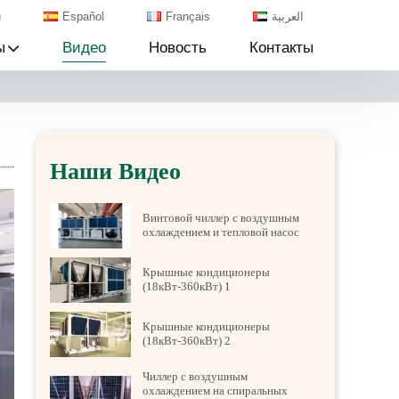
й
Español
Français
العربية
ы
Видео
Новость
Контакты
Наши Видео
Винтовой чиллер с воздушным
охлаждением и тепловой насос
Крышные кондиционеры
(18кВт-360кВт) 1
Крышные кондиционеры
(18кВт-360кВт) 2
Чиллер с воздушным
охлаждением на спиральных