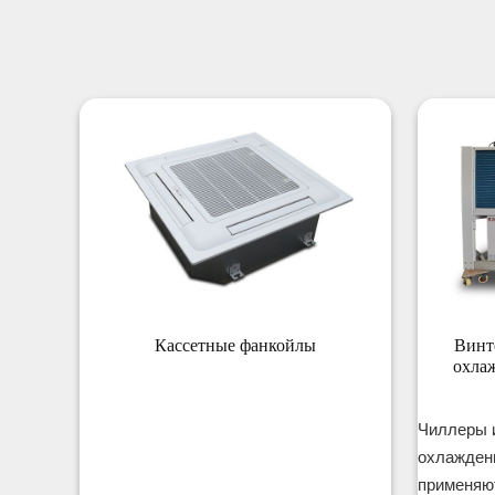
Кассетные фанкойлы
Винт
охлаж
Чиллеры 
охлажден
применяют