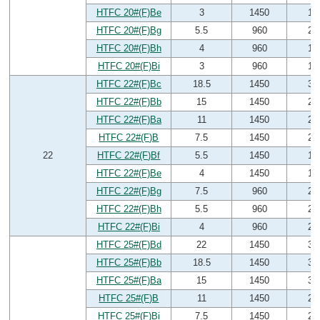
HTFC 20#(F)Be
3
1450
13
HTFC 20#(F)Bg
5.5
960
20
HTFC 20#(F)Bh
4
960
17
HTFC 20#(F)Bi
3
960
15
HTFC 22#(F)Bc
18.5
1450
30
HTFC 22#(F)Bb
15
1450
29
HTFC 22#(F)Ba
11
1450
26
HTFC 22#(F)B
7.5
1450
22
22
HTFC 22#(F)Bf
5.5
1450
16
HTFC 22#(F)Be
4
1450
16
HTFC 22#(F)Bg
7.5
960
25
HTFC 22#(F)Bh
5.5
960
23
HTFC 22#(F)Bi
4
960
20
HTFC 25#(F)Bd
22
1450
39
HTFC 25#(F)Bb
18.5
1450
36
HTFC 25#(F)Ba
15
1450
34
HTFC 25#(F)B
11
1450
29
HTFC 25#(F)Bi
7.5
1450
22