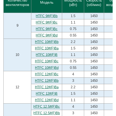
Количество
Мощность
Скорость
об
Модель
вентиляторов
(кВт)
(об/мин)
возду
HTFC 9#(F)Bb
1.5
1450
3
HTFC 9#(F)Bc
1.1
1450
4
9
HTFC 9#(F)Bc
0.75
1450
3
HTFC 9#(F)Bd
0.55
1450
3
HTFC 10#(F)Bb
2.2
1450
5
HTFC 10#(F)Ba
1.5
1450
5
10
HTFC 10#(F)B
1.1
1450
4
HTFC 10#(F)Bc
0.75
1450
3
HTFC 10#(F)Bd
0.55
1450
3
HTFC 12#(F)Bc
4
1450
8
HTFC 12#(F)Bb
3
1450
8
12
HTFC 12#(F)Ba
2.2
1450
6
HTFC 12#(F)B
1.5
1450
6
HTFC 12#(F)Bd
1.1
1450
5
HTFC 12.5#(F)Bc
4
1450
9
HTFC 12.5#(F)Bb
3
1450
8