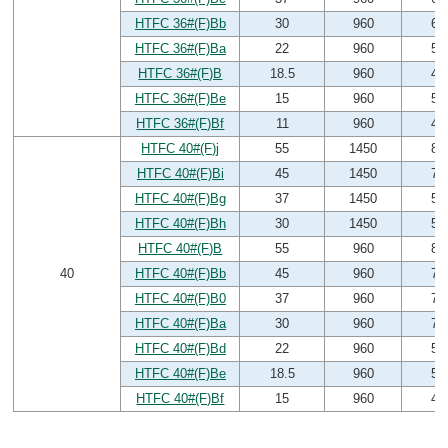
HTFC 36#(F)Bb
30
960
60
HTFC 36#(F)Ba
22
960
54
HTFC 36#(F)B
18.5
960
49
HTFC 36#(F)Be
15
960
50
HTFC 36#(F)Bf
11
960
45
HTFC 40#(F)j
55
1450
89
HTFC 40#(F)Bi
45
1450
71
HTFC 40#(F)Bg
37
1450
59
HTFC 40#(F)Bh
30
1450
51
HTFC 40#(F)B
55
960
84
40
HTFC 40#(F)Bb
45
960
79
HTFC 40#(F)B0
37
960
75
HTFC 40#(F)Ba
30
960
70
HTFC 40#(F)Bd
22
960
51
HTFC 40#(F)Be
18.5
960
50
HTFC 40#(F)Bf
15
960
48