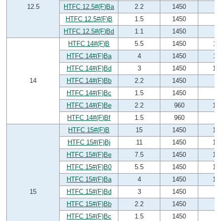
12.5
HTFC 12.5#(F)Ba
2.2
1450
8
HTFC 12.5#(F)B
1.5
1450
6
HTFC 12.5#(F)Bd
1.1
1450
6
HTFC 14#(F)B
5.5
1450
11
HTFC 14#(F)Ba
4
1450
11
HTFC 14#(F)Bd
3
1450
10
14
HTFC 14#(F)Bb
2.2
1450
9
HTFC 14#(F)Bc
1.5
1450
8
HTFC 14#(F)Be
2.2
960
10
HTFC 14#(F)Bf
1.5
960
9
HTFC 15#(F)B
15
1450
16
HTFC 15#(F)Bj
11
1450
15
HTFC 15#(F)Be
7.5
1450
14
HTFC 15#(F)B0
5.5
1450
12
HTFC 15#(F)Ba
4
1450
10
15
HTFC 15#(F)Bd
3
1450
9
HTFC 15#(F)Bb
2.2
1450
8
HTFC 15#(F)Bc
1.5
1450
8