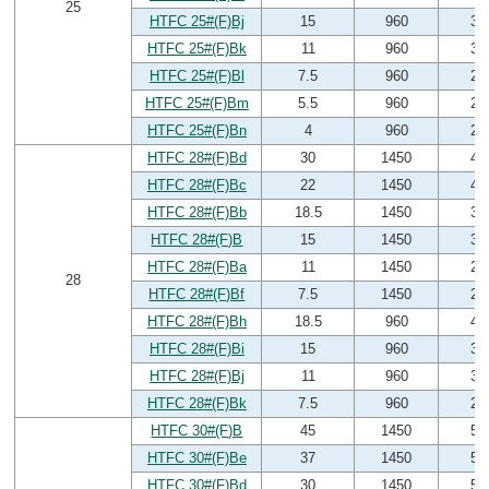
25
HTFC 25#(F)Bj
15
960
35
HTFC 25#(F)Bk
11
960
31
HTFC 25#(F)Bl
7.5
960
28
HTFC 25#(F)Bm
5.5
960
23
HTFC 25#(F)Bn
4
960
21
HTFC 28#(F)Bd
30
1450
46
HTFC 28#(F)Bc
22
1450
44
HTFC 28#(F)Bb
18.5
1450
38
HTFC 28#(F)B
15
1450
33
HTFC 28#(F)Ba
11
1450
27
28
HTFC 28#(F)Bf
7.5
1450
20
HTFC 28#(F)Bh
18.5
960
42
HTFC 28#(F)Bi
15
960
32
HTFC 28#(F)Bj
11
960
34
HTFC 28#(F)Bk
7.5
960
26
HTFC 30#(F)B
45
1450
57
HTFC 30#(F)Be
37
1450
57
HTFC 30#(F)Bd
30
1450
54