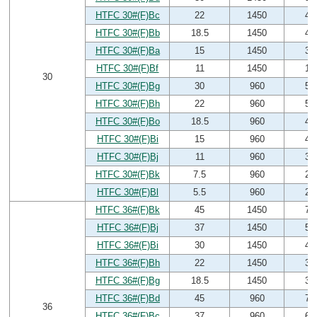
HTFC 30#(F)Bc
22
1450
46
HTFC 30#(F)Bb
18.5
1450
41
HTFC 30#(F)Ba
15
1450
32
HTFC 30#(F)Bf
11
1450
19
30
HTFC 30#(F)Bg
30
960
59
HTFC 30#(F)Bh
22
960
51
HTFC 30#(F)Bo
18.5
960
46
HTFC 30#(F)Bi
15
960
44
HTFC 30#(F)Bj
11
960
35
HTFC 30#(F)Bk
7.5
960
29
HTFC 30#(F)Bl
5.5
960
26
HTFC 36#(F)Bk
45
1450
71
HTFC 36#(F)Bj
37
1450
55
HTFC 36#(F)Bi
30
1450
48
HTFC 36#(F)Bh
22
1450
39
HTFC 36#(F)Bg
18.5
1450
34
HTFC 36#(F)Bd
45
960
76
36
HTFC 36#(F)Bc
37
960
68