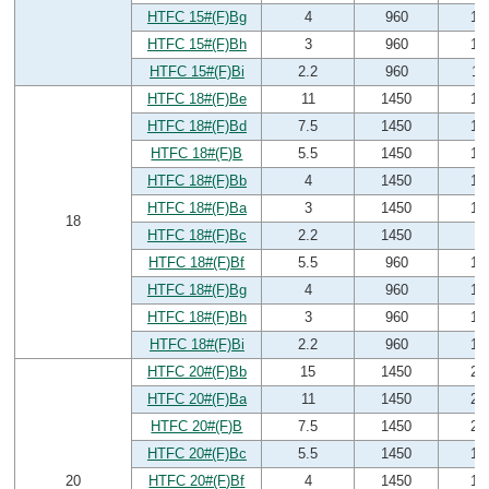
HTFC 15#(F)Bg
4
960
14
HTFC 15#(F)Bh
3
960
12
HTFC 15#(F)Bi
2.2
960
11
HTFC 18#(F)Be
11
1450
18
HTFC 18#(F)Bd
7.5
1450
17
HTFC 18#(F)B
5.5
1450
15
HTFC 18#(F)Bb
4
1450
15
HTFC 18#(F)Ba
3
1450
13
18
HTFC 18#(F)Bc
2.2
1450
9
HTFC 18#(F)Bf
5.5
960
16
HTFC 18#(F)Bg
4
960
15
HTFC 18#(F)Bh
3
960
14
HTFC 18#(F)Bi
2.2
960
12
HTFC 20#(F)Bb
15
1450
23
HTFC 20#(F)Ba
11
1450
21
HTFC 20#(F)B
7.5
1450
20
HTFC 20#(F)Bc
5.5
1450
16
20
HTFC 20#(F)Bf
4
1450
15