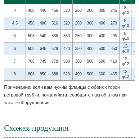
8-
4
4
406
440
466
320
260
200
300
245
φ10
φ1
8-
4
4.5
456
490
516
320
260
300
400
270
φ10
φ1
8-
4
5
508
540
568
330
260
300
400
295
φ10
φ1
12-
4
6
608
645
678
420
350
400
500
350
φ10
φ
12-
4
7
708
745
778
500
380
500
600
410
φ12
φ
12-
4
8
808
850
888
520
400
500
600
465
φ12
φ
Примечание: если вам нужны фланцы с обеих сторон
ветровой трубки, пожалуйста, сообщите нам об этом при
заказе оборудования.
Схожая продукция