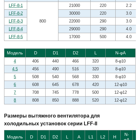
LFF-8-1
21000
220
2.2
LFF-8-2
30000
220
3.0
LFF-8-3
800
22000
290
3.0
LFF-8-4
29000
290
4.0
LFF-8-5
17000
500
4.0
Модель
D
D1
D2
L
N-φA
4
406
440
466
320
8-φ10
4.5
456
490
516
320
8-φ10
5
508
540
568
330
8-φ10
6
608
645
678
420
12-φ10
7
708
745
778
500
12-φ12
8
808
850
888
520
12-φ12
Размеры вытяжного вентилятора для
холодильных установок серии LFF-II
N-
4
Модель
D
D1
D2
L
A
L1
L2
H
φA
φ