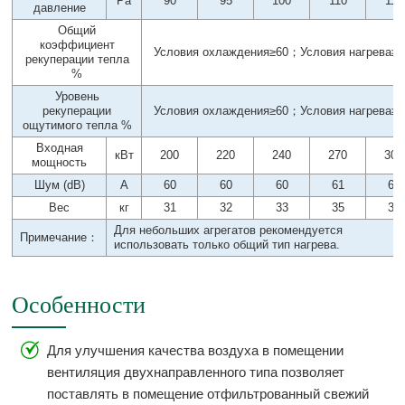
Pa
90
95
100
110
110
давление
Общий
коэффициент
Условия охлаждения≥60；Условия нагрева≥6
рекуперации тепла
%
Уровень
рекуперации
Условия охлаждения≥60；Условия нагрева≥6
ощутимого тепла %
Входная
кВт
200
220
240
270
300
мощность
Шум (dB)
A
60
60
60
61
62
Вес
кг
31
32
33
35
38
Для небольших агрегатов рекомендуется
Примечание：
использовать только общий тип нагрева.
Особенности
Для улучшения качества воздуха в помещении
вентиляция двухнаправленного типа позволяет
поставлять в помещение отфильтрованный свежий