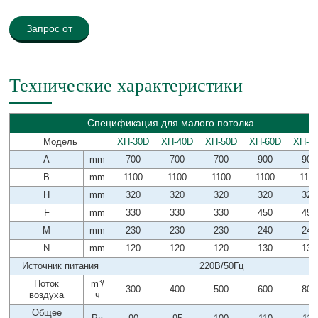
Запрос от
Технические характеристики
Спецификация для малого потолка
Модель
XH-30D
XH-40D
XH-50D
XH-60D
XH-8
A
mm
700
700
700
900
900
B
mm
1100
1100
1100
1100
110
H
mm
320
320
320
320
320
F
mm
330
330
330
450
450
M
mm
230
230
230
240
240
N
mm
120
120
120
130
130
Источник питания
220В/50Гц
Поток
m³/
300
400
500
600
800
воздуха
ч
Общее